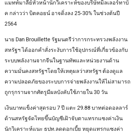
แมทท์มาลีย์หัวหน้านักวิเคราะห์ของบริษัทมิลเลอร์ทาบั
ค กล่าวว่า บิตคอยน์ อาจดิ่งลง 25-30% ในช่วงต้นปี
2564
นาย Dan Brouillette รัฐมนตรีว่าการกระทรวงพลังงาน
สหรัฐฯ ได้ออกคําสั่งระงับการใช้อุปกรณ์ที่เกี่ยวข้องกับ
ระบบพลังงานจากจีนในฐานทัพและหน่วยงานด้าน
ความมั่นคงสหรัฐฯโดยให้เหตุผลว่าสหรัฐฯ ต้องดูแล
ความปลอดภัยของระบบการจ่ายพลังงานให้ไม่สามารถ
ถูกรุกรานจากศัตรูมีผลบังคับใช้ภายใน 30 วัน
เงินบาทแข็งค่าสุดรอบ 7 ปี แตะ 29.88 บาทต่อดอลลาร์
ด้านสหรัฐจัดไทยขึ้นบัญชีเฝ้าจับตาแทรกแซงค่าเงิน
นักวิเคราะห์แนะ ธปท.ลดดอกเบี้ย หยุดแทรกแซงค่า